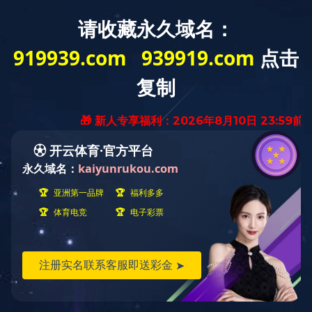
网站首页
开云在线(中国)唯一官方网
在线留言
联系我们