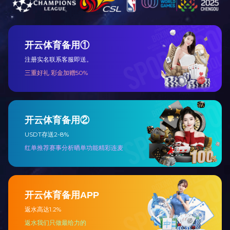
接头类
联系我们
关注官网
更多正安机械动态
不锈钢加热圈