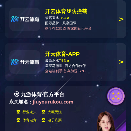
首页
>
开云在线(中国)唯一官方网站
产品分类
机械设备类
模温机
破碎机