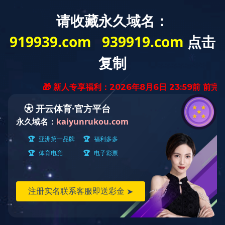
网站首页
开云在线(中国)唯一官方网
在线留言
联系我们