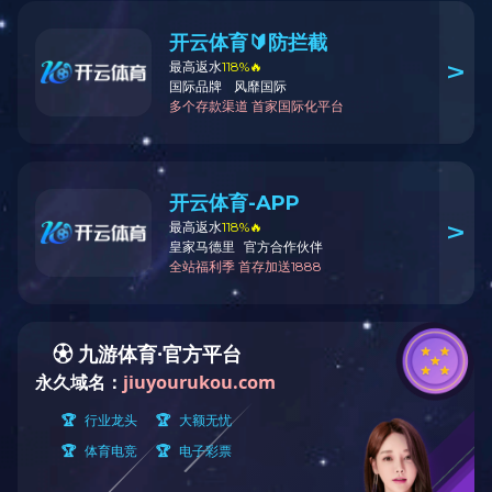
首页
>
在线留言
在线留言
联系人：
*
在线留言
联系电话：