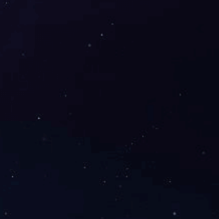
搜狗搜索
新浪
360搜索