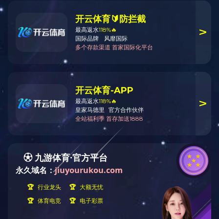
首页
>
开云在线(中国)唯一官方网站
产品分类
机械设备类
模温机
破碎机