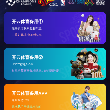
接头类
联系我们
关注官网
更多正安机械动态