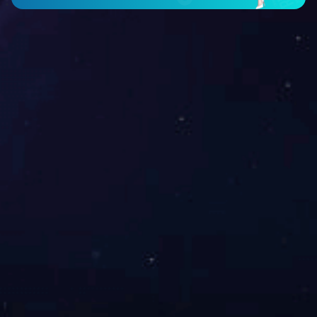
8、开机自动排气功能；
9、模具回油温度检测表。
上一篇
没有了
网站首页
服务热线：15