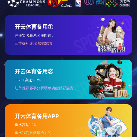
5、升降温速度快，温度准确稳定
6、适合不同温控场所使用，节能
7、不锈钢一体成型，管损小，加
8、开机自动排气功能。
在正常大气压下，水的沸点是100℃
可以将水温机的控温温度提高到180
什么是油温机？
油温机顾名思义，就是以导热油做为
设备，导热油从被控温设备出来后，
低于设定值时，加热器开始工作，当