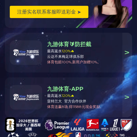
常见问题
在城市修建建造的拆迁与修建废
动修建废物处理作业的过程中，建筑
联系我们
相对于传统的线性经济模式，循环经
本”的物质闭环活动的生态经济。
建筑垃圾破碎机
循环经济的出产方式，现在已被应用
力，随之城市的规划也承爆破式的增
的。这种状况下，很多的建筑垃圾将
关注官网
更多正安机械动态
作，还能将修建废物资本化，从头用
建筑垃圾破碎机
一帆机械是国内早从事建筑垃圾处
能 完满的担任每一个修建废物处理