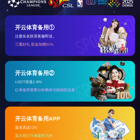
上一篇
我国破碎机行业市场前
网站首页
服务热线：15
开云在线(中国)唯一官方网站
地 址：
开云在线(中国)唯一官方网站
开云在线(
开云在线(中国)唯一官方网站
电子地图
在线留言
联系我们
《中