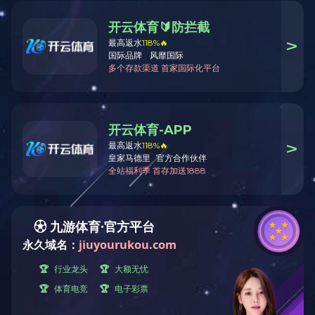
首页
>
新闻资讯
>
详情
开云在线(中国)唯一官
新闻动态
新闻资讯
方网站
公司动态
行业新闻